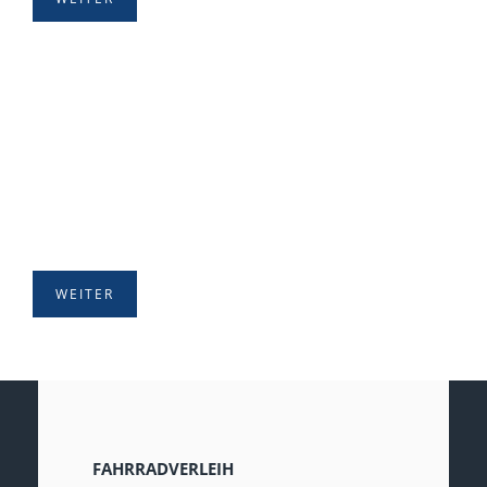
KRÖVER
VEREINSLEBEN
Hobbies ausleben
WEITER
FAHRRADVERLEIH