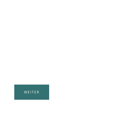
ORTSVEREINE
IN KRÖV
Dem Hobby nachgehen
WEITER