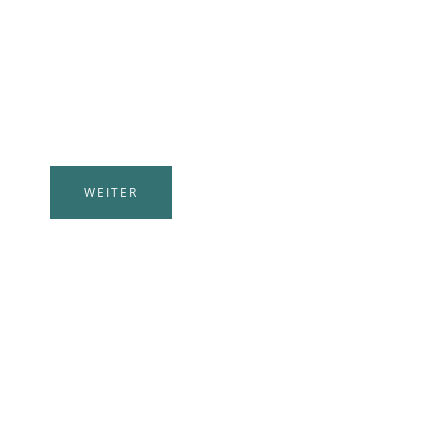
KINDERGÄRTEN
UND SCHULEN
Kröv für die ganze Familie
WEITER
ALLE INFOS
FÜR DIE KRÖVER