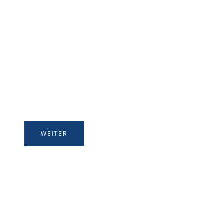
EIN ORT
VOLLER GENUSS
Wein mit persönlicher Note
WEITER